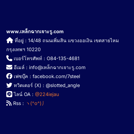
www.เหล็กฉากเจาะรู.com
ที่อยู่ : 14/48 ถนนเพิ่มสิน แขวงออเงิน เขตสายไหม
กรุงเทพฯ 10220
เบอร์โทรศัพท์ : O84-135-4681
อีเมล์ : info@เหล็กฉากเจาะรู.com
เฟซบุ๊ค : facebook.com/7steel
ทวิตเตอร์ (X) : @slotted_angle
ไลน์ OA :
@224iejau
Rss :
ヽ(^o^)丿