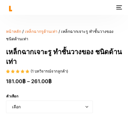
หน้าหลัก
/
เหล็กฉากรูด้านเท่า
/ เหล็กฉากเจาะรู ทำชั้นวางของ
ชนิดด้านเท่า
เหล็กฉากเจาะรู ทำชั้นวางของ ชนิดด้าน
เท่า
(
1
บทวิจารณ์จากลูกค้า)
ให้คะแนน
1
181.00
฿
–
261.00
฿
5.00
จาก
5 คะแนน
เต็มบน
การให้
คะแนน
ตัวเลือก
ของลูกค้า