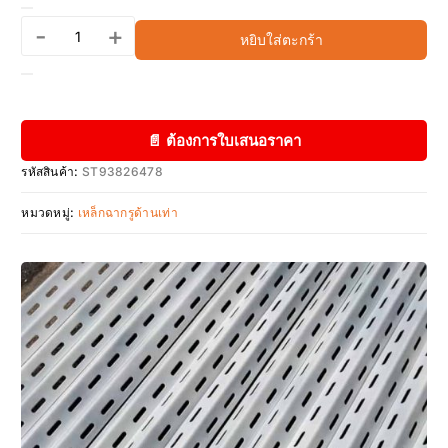
-
+
หยิบใส่ตะกร้า
📄 ต้องการใบเสนอราคา
รหัสสินค้า:
ST93826478
หมวดหมู่:
เหล็กฉากรูด้านเท่า