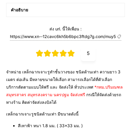
คำอธิบาย
ส่ง url. นี้ให้เพื่อน :
https://www.xn--12cavc6kh5b6bpc3ftdg7g.com/muy5
📋
5
จำหน่าย เหล็กฉากเจาะรูทำชั้นวางของ ชนิดด้านเท่า ความยาว 3
เมตร ต่อเส้น มีหลายขนาดให้เลือก สามารถเลือกได้ที่ตัวเลือก
บริการตัดตามแบบให้ฟรี และ จัดส่งให้ ทั่วประเทศ
*กทม.ปริมณฑล
สมุทรสาคร สมุทรสงคราม นครปฐม จัดส่งฟรี
กรณีให้จัดส่งด้วยรถ
ทางร้าน คิดค่าจัดส่งลงบิลได้
เหล็กฉากเจาะรูชนิดด้านเท่า มีขนาดดังนี้
สีเทาฟ้า หนา 1.8 มม. ( 33×33 มม. )