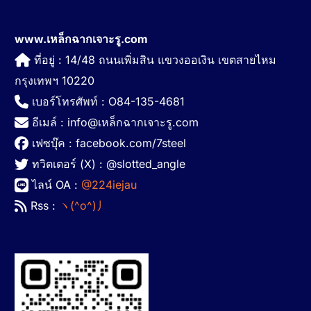
www.เหล็กฉากเจาะรู.com
ที่อยู่ : 14/48 ถนนเพิ่มสิน แขวงออเงิน เขตสายไหม
กรุงเทพฯ 10220
เบอร์โทรศัพท์ : O84-135-4681
อีเมล์ : info@เหล็กฉากเจาะรู.com
เฟซบุ๊ค : facebook.com/7steel
ทวิตเตอร์ (X) : @slotted_angle
ไลน์ OA :
@224iejau
Rss :
ヽ(^o^)丿