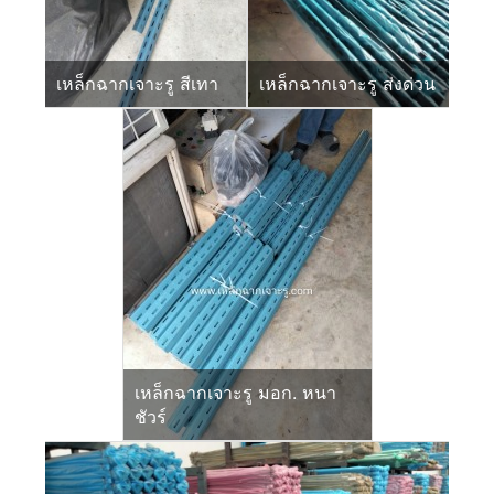
เหล็กฉากเจาะรู สีเทา
เหล็กฉากเจาะรู ส่งด่วน
เหล็กฉากเจาะรู มอก. หนา
ชัวร์