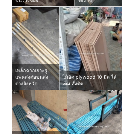
เหล็กฉากเจาะรู
แพคส่งต่อขนส่ง
ไม้อัด plywood 10 มิล ไส้
ต่างจังหวัด
เต็ม สั่งตัด