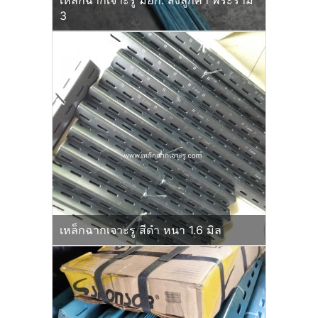
เหล็กฉากเจาะรู มอก. ส่งลูกค้า พระราม
3
เหล็กฉากเจาะรู สีดำ หนา 1.6 มิล