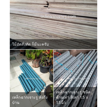
ไม้อัดสั่งตัด ก็มีนะครับ
เหล็กฉากเจาะรู ชนิด
เหล็กฉากเจาะรู ส่งถึง
ด้านเท่า สีเทา 1.5 x
บ้าน
1.5นิ้ว