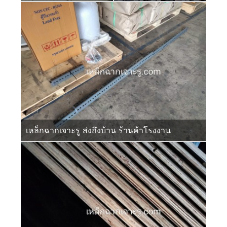
เหล็กฉากเจาะรู ส่งถึงบ้าน ร้านค้าโรงงาน