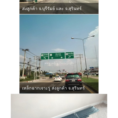
ส่งลูกค้า จ.บุรีรัมย์ และ จ.สุรินทร์
เหล็กฉากเจาะรู ส่งลูกค้า จ.สุรินทร์