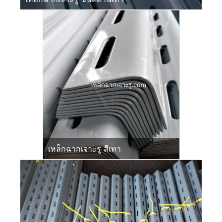
เหล็กฉากเจาะรู สีเทา