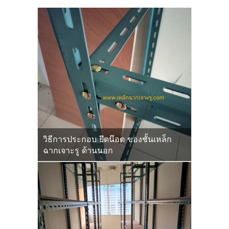
วิธีการประกอบ ยึดน๊อต ของชั้นเหล็ก
ฉากเจาะรู ด้านนอก