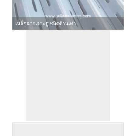
เหล็กฉากเจาะรู ชนิดด้านเท่า
เหล็กฉากเจาะรู สีเทา