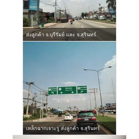
ส่งลูกค้า จ.บุรีรัมย์ และ จ.สุรินทร์
เหล็กฉากเจาะรู ส่งลูกค้า จ.สุรินทร์