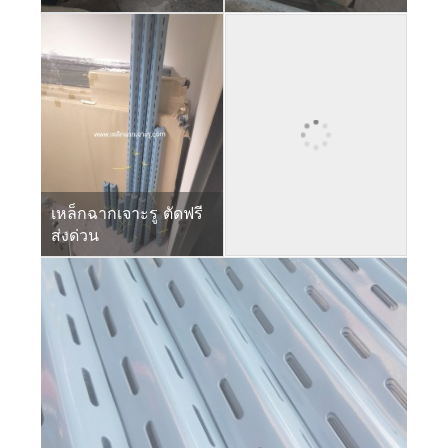
เหล็กฉากเจาะรู ตัดฟรี
ส่งด่วน