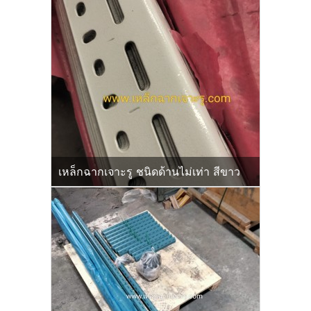
เหล็กฉากเจาะรู ชนิดด้านไม่เท่า สีขาว