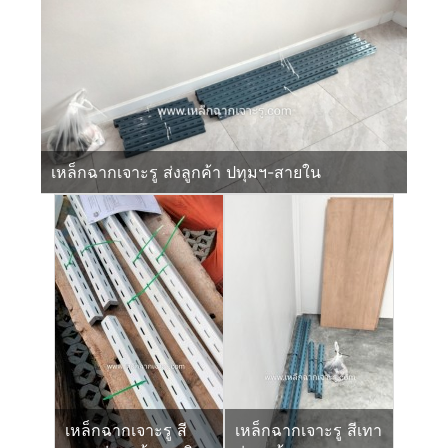
เหล็กฉากเจาะรู ส่งลูกค้า ปทุมฯ-สายใน
เหล็กฉากเจาะรู สี
เหล็กฉากเจาะรู สีเทา