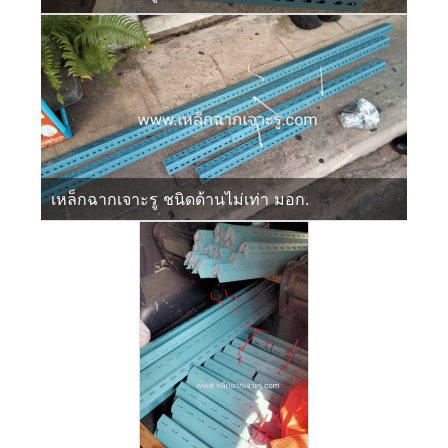
เหล็กฉากเจาะรู ชนิดด้านไม่เท่า มอก.