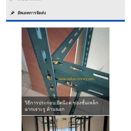
อัพเดทการจัดส่ง
วิธีการประกอบ ยึดน๊อต ของชั้นเหล็ก
ฉากเจาะรู ด้านนอก