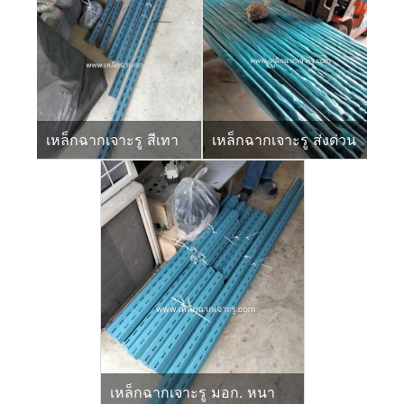
เหล็กฉากเจาะรู สีเทา
เหล็กฉากเจาะรู ส่งด่วน
เหล็กฉากเจาะรู มอก. หนา