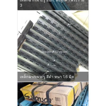
เหล็กฉากเจาะรู มอก. ส่งลูกค้า พระราม
3
เหล็กฉากเจาะรู สีดำ หนา 1.6 มิล