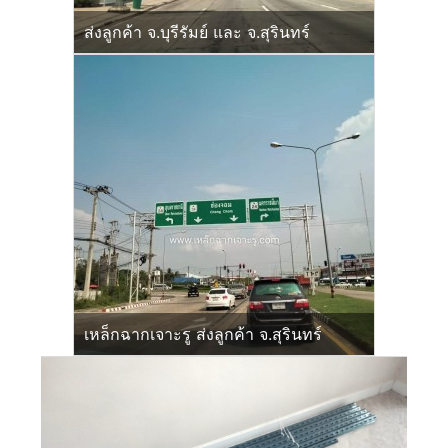
ส่งลูกค้า จ.บุรีรัมย์ และ จ.สุรินทร์
เหล็กฉากเจาะรู ส่งลูกค้า จ.สุรินทร์