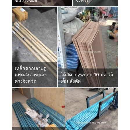
เหล็กฉากเจาะรู
แพคส่งต่อขนส่ง
ไม้อัด plywood 10 มิล ไส้
ต่างจังหวัด
เต็ม สั่งตัด