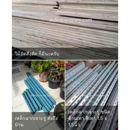
ไม้อัดสั่งตัด ก็มีนะครับ
เหล็กฉากเจาะรู ชนิด
เหล็กฉากเจาะรู ส่งถึง
ด้านเท่า สีเทา 1.5 x
บ้าน
1.5นิ้ว