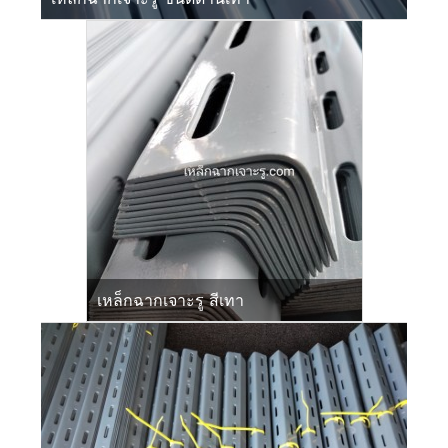
เหล็กฉากเจาะรู สีเทา