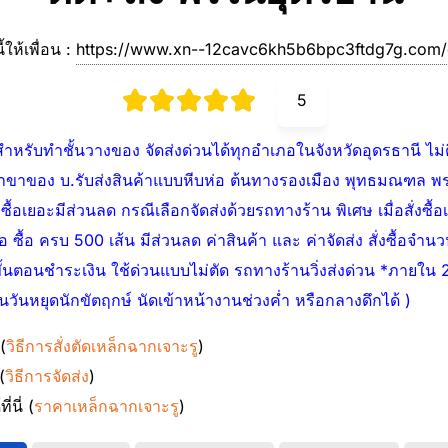
ี้ให้เพื่อน :
https://www.xn--12cavc6kh5b6bpc3ftdg7g.com
5
หรับทำชั้นวางของ จัดส่งด่วนได้ทุกอำเภอในจังหวัดอุดรธานี ไม่ติด
ังสาขาของ บ.รับส่งสินค้าแบบหีบห่อ ต้นทางรองเมือง พุทธมณฑล 
ื้อเยอะมีส่วนลด กรณีเลือกจัดส่งด้วยรถทางร้าน พิเศษ เมื่อสั่งซื้
ือ ซื้อ ครบ 500 เส้น มีส่วนลด ค่าสินค้า และ ค่าจัดส่ง สั่งซื้อจำน
ขั้นตอนชำระเงิน ใช้ด่วนแบบไม่ตัด รถทางร้านวิ่งส่งด่วน *ภายใ
้นวันหยุดนักขัตฤกษ์ นัดเข้าหน้างานช่วงค่ำ หรือกลางดึกได้ )
 (
วิธีการสั่งตัดเหล็กฉากเจาะรู
)
(
วิธีการจัดส่ง
)
่นี่ (
ราคาเหล็กฉากเจาะรู
)