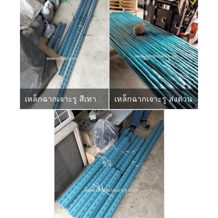
เหล็กฉากเจาะรู สีเทา
เหล็กฉากเจาะรู ส่งด่วน