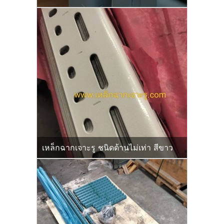
เหล็กฉากเจาะรู ชนิดด้านไม่เท่า สีขาว