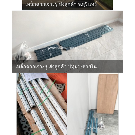
เหล็กฉากเจาะรู ส่งลูกค้า จ.สุรินทร์
เหล็กฉากเจาะรู ส่งลูกค้า ปทุมฯ-สายใน