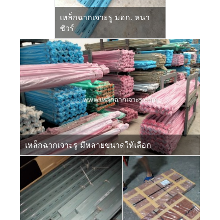
เหล็กฉากเจาะรู มอก. หนา
ชัวร์
เหล็กฉากเจาะรู มีหลายขนาดให้เลือก