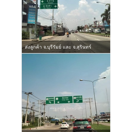
ส่งลูกค้า จ.บุรีรัมย์ และ จ.สุรินทร์