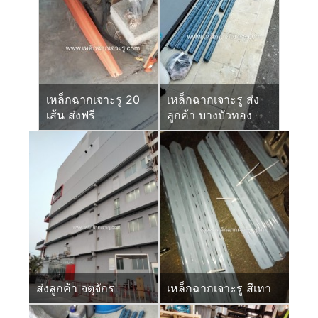
เหล็กฉากเจาะรู 20
เหล็กฉากเจาะรู ส่ง
เส้น ส่งฟรี
ลูกค้า บางบัวทอง
ส่งลูกค้า จตุจักร
เหล็กฉากเจาะรู สีเทา