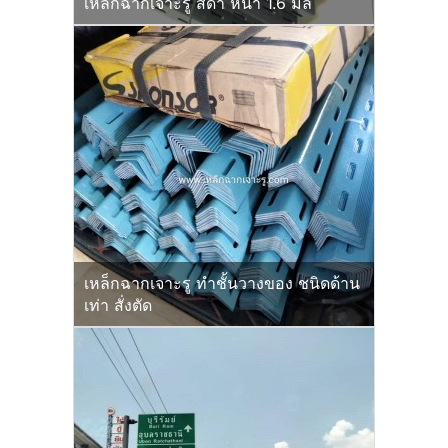
เหล็กฉากเจาะรู สีดำ หนา 1.6 มิล
เหล็กฉากเจาะรู ทำชั้นวางของ ชนิดด้าน
เท่า สั่งตัด