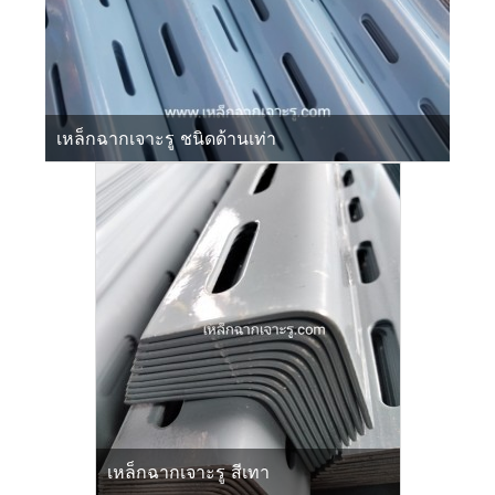
เหล็กฉากเจาะรู ชนิดด้านเท่า
เหล็กฉากเจาะรู สีเทา