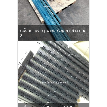
เหล็กฉากเจาะรู มอก. ส่งลูกค้า พระราม
3