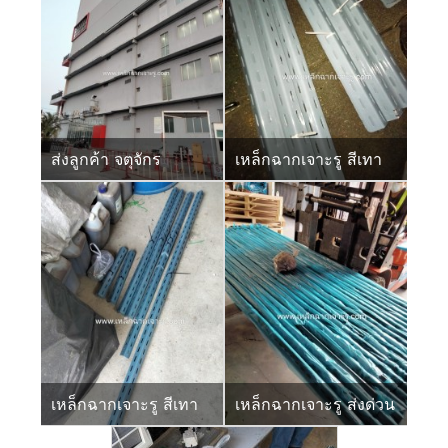
ส่งลูกค้า จตุจักร
เหล็กฉากเจาะรู สีเทา
เหล็กฉากเจาะรู สีเทา
เหล็กฉากเจาะรู ส่งด่วน