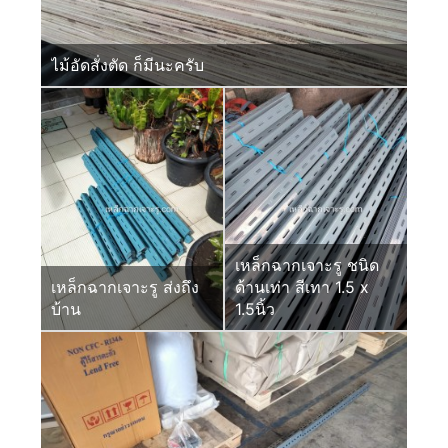
ไม้อัดสั่งตัด ก็มีนะครับ
เหล็กฉากเจาะรู ชนิด
เหล็กฉากเจาะรู ส่งถึง
ด้านเท่า สีเทา 1.5 x
บ้าน
1.5นิ้ว