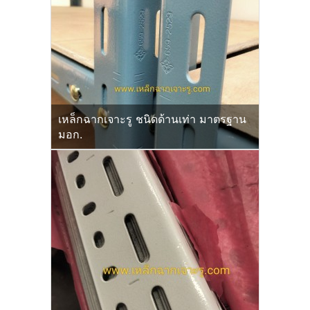
เหล็กฉากเจาะรู ชนิดด้านเท่า มาตรฐาน
มอก.