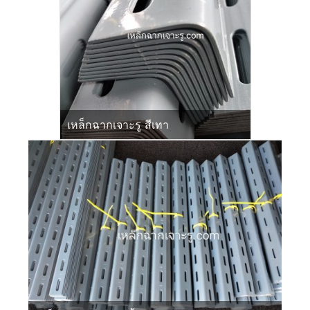
เหล็กฉากเจาะรู สีเทา