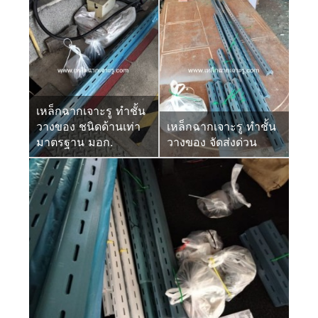
เหล็กฉากเจาะรู ทำชั้น
วางของ ชนิดด้านเท่า
เหล็กฉากเจาะรู ทำชั้น
มาตรฐาน มอก.
วางของ จัดส่งด่วน