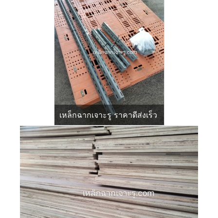
เหล็กฉากเจาะรู ราคาดีส่งเร็ว