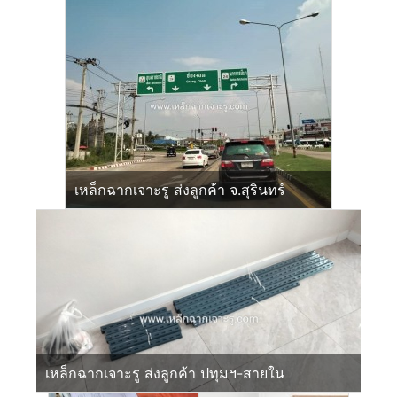
เหล็กฉากเจาะรู ส่งลูกค้า จ.สุรินทร์
เหล็กฉากเจาะรู ส่งลูกค้า ปทุมฯ-สายใน