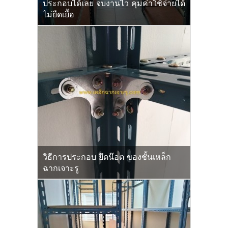
ประกอบได้เลย จบงานไว คุมค่าใช้จ่ายได้
ไม่ยืดเยื้อ
วิธีการประกอบ ยึดน๊อต ของชั้นเหล็ก
ฉากเจาะรู