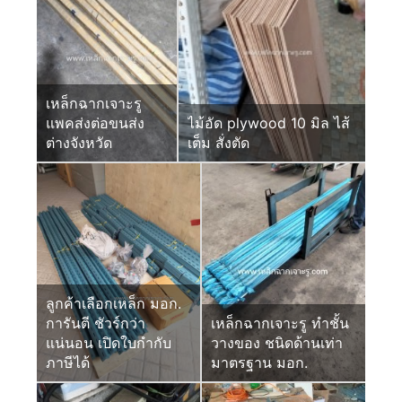
เหล็กฉากเจาะรู
แพคส่งต่อขนส่ง
ไม้อัด plywood 10 มิล ไส้
ต่างจังหวัด
เต็ม สั่งตัด
ลูกค้าเลือกเหล็ก มอก.
การันตี ชัวร์กว่า
เหล็กฉากเจาะรู ทำชั้น
แน่นอน เปิดใบกำกับ
วางของ ชนิดด้านเท่า
ภาษีได้
มาตรฐาน มอก.