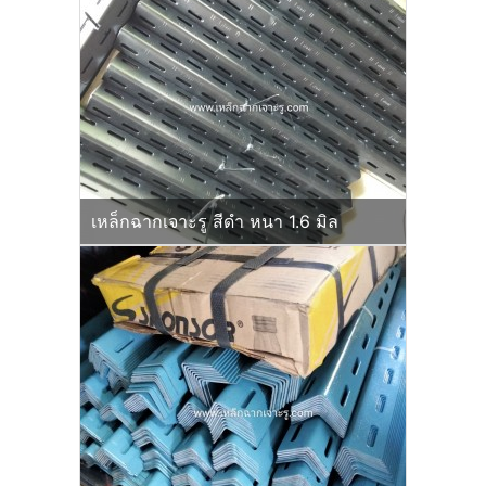
เหล็กฉากเจาะรู สีดำ หนา 1.6 มิล