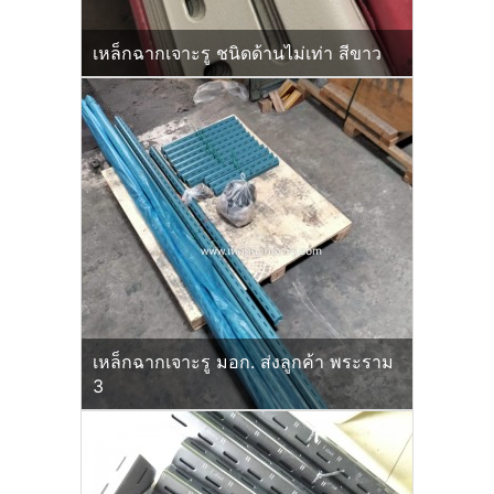
เหล็กฉากเจาะรู ชนิดด้านไม่เท่า สีขาว
เหล็กฉากเจาะรู มอก. ส่งลูกค้า พระราม
3