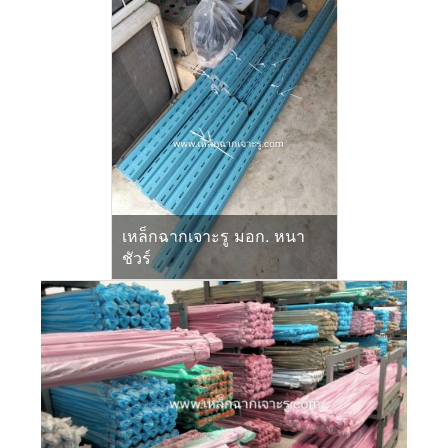
เหล็กฉากเจาะรู มอก. หนา
ชัวร์