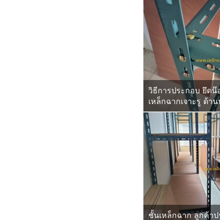
วิธีการประกอบ ยึดน๊
เหล็กฉากเจาะรู ด้า
ชั้นเหล็กฉาก ลูกค้า