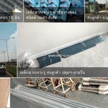
เหล็กฉากเจาะรู ทำชั้นวางของ
 หนา 1.6 มิล
ชนิดด้านเท่า สั่งตัด
ส่งลูกค้า จ.บ
กค้า
เหล็กฉากเจาะรู ส่งลูกค้า ปทุมฯ-สายใน