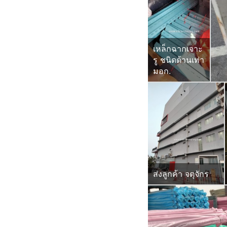
เหล็กฉากเจาะ
รู ชนิดด้านเท่า
มอก.
ส่งลูกค้า จตุจักร