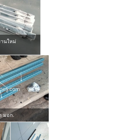
พานใหม่
่า มอก.