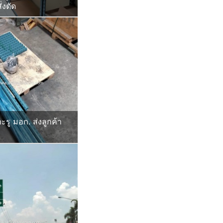
่งตัด
ะรู มอก. ส่งลูกค้า