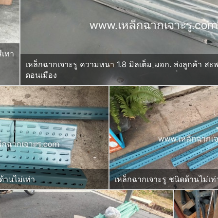
ีเทา
เหล็กฉากเจาะรู ความหนา 1.8 มิลเต็ม มอก. ส่งลูกค้า สะ
ดอนเมือง
้านไม่เท่า
เหล็กฉากเจาะรู ชนิดด้านไม่เท