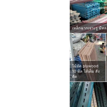
เหล็กฉากเจาะรู มีห
ไม้อัด plywood
10 มิล ไส้เต็ม สั่ง
ตัด