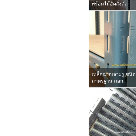
พร้อมไม้อัดสั่งตัด
เหล็กฉากเจาะรู ชนิด
มาตรฐาน มอก.