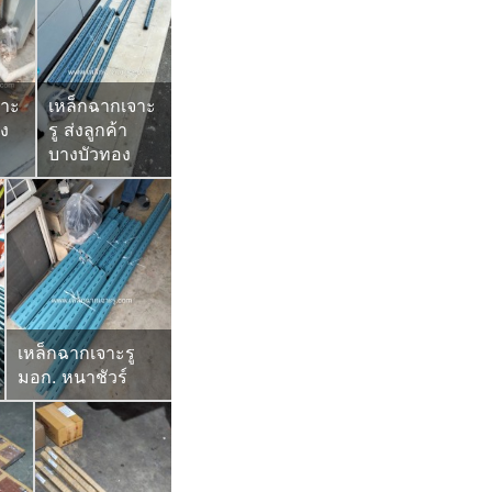
จาะ
เหล็กฉากเจาะ
่ง
รู ส่งลูกค้า
บางบัวทอง
เหล็กฉากเจาะรู
มอก. หนาชัวร์