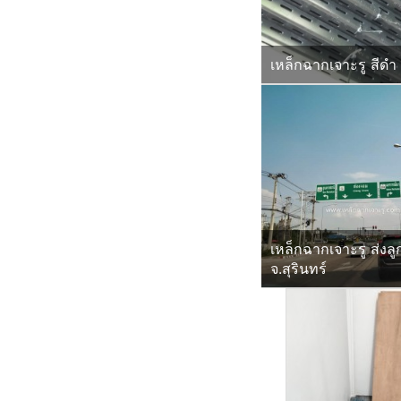
เหล็กฉากเจาะรู สีดำ
เหล็กฉากเจาะรู ส่งลู
จ.สุรินทร์