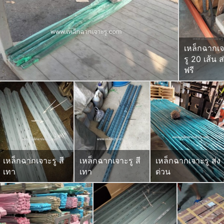
เหล็กฉากเ
รู 20 เส้น ส
ฟรี
เหล็กฉากเจาะรู สี
เหล็กฉากเจาะรู สี
เหล็กฉากเจาะรู ส่ง
เทา
เทา
ด่วน