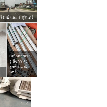
ุรีรัมย์ และ จ.สุรินทร์
เหล็กฉากเจาะ
รู สีขาว ส่ง
ลูกค้า นวมิ
นทร์