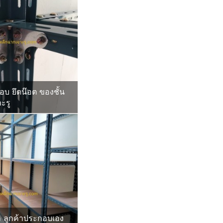
อบ ยึดน๊อต ของชั้น
ะรู
ก ลูกค้าประกอบเอง