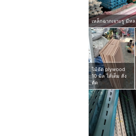
เหล็กฉากเจาะรู มีห
ไม้อัด plywood
10 มิล ไส้เต็ม สั่ง
ตัด