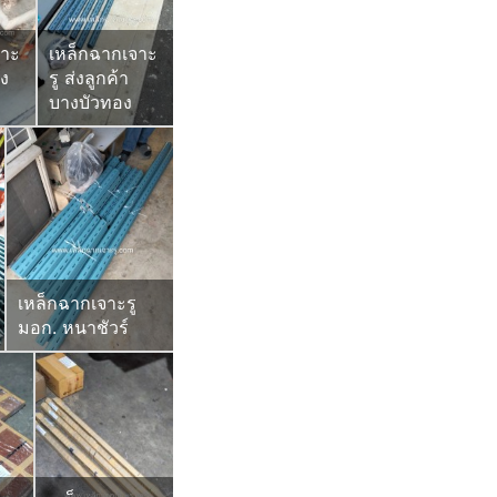
จาะ
เหล็กฉากเจาะ
่ง
รู ส่งลูกค้า
บางบัวทอง
เหล็กฉากเจาะรู
มอก. หนาชัวร์