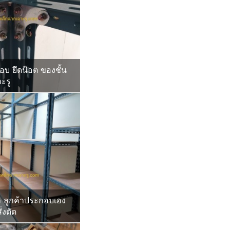
อบ ยึดน๊อต ของชั้น
ะรู
ก ลูกค้าประกอบเอง
่งตัด