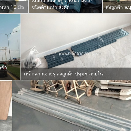
เหล็กฉากเจาะรู ทำชั้นวางของ
 หนา 1.6 มิล
ชนิดด้านเท่า สั่งตัด
ส่งลูกค้า จ.บ
กค้า
เหล็กฉากเจาะรู ส่งลูกค้า ปทุมฯ-สายใน