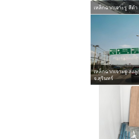
เหล็กฉากเจาะรู สีดำ
เหล็กฉากเจาะรู ส่งลู
จ.สุรินทร์