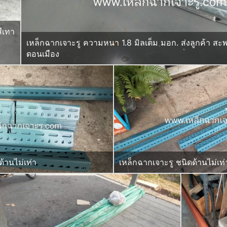
ีเทา
เหล็กฉากเจาะรู ความหนา 1.8 มิลเต็ม มอก. ส่งลูกค้า สะ
ดอนเมือง
้านไม่เท่า
เหล็กฉากเจาะรู ชนิดด้านไม่เท