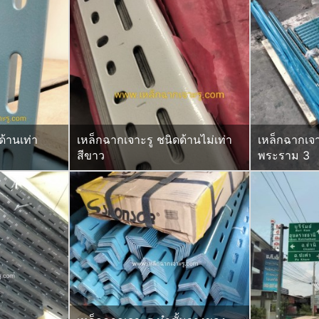
ด้านเท่า
เหล็กฉากเจาะรู ชนิดด้านไม่เท่า
เหล็กฉากเจา
สีขาว
พระราม 3