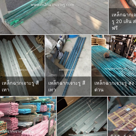
เหล็กฉากเ
รู 20 เส้น ส
ฟรี
เหล็กฉากเจาะรู สี
เหล็กฉากเจาะรู สี
เหล็กฉากเจาะรู ส่ง
เทา
เทา
ด่วน