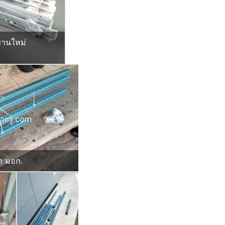
พานใหม่
่า มอก.