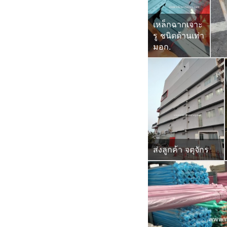
เหล็กฉากเจาะ
รู ชนิดด้านเท่า
มอก.
ส่งลูกค้า จตุจักร