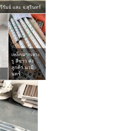
ุรีรัมย์ และ จ.สุรินทร์
เหล็กฉากเจาะ
รู สีขาว ส่ง
ลูกค้า นวมิ
นทร์