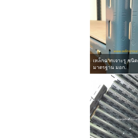
เหล็กฉากเจาะรู ชนิด
มาตรฐาน มอก.