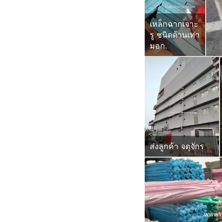
เหล็กฉากเจาะ
รู ชนิดด้านเท่า
มอก.
ส่งลูกค้า จตุจักร