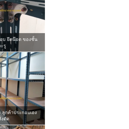
อบ ยึดน๊อต ของชั้น
ะรู
ก ลูกค้าประกอบเอง
่งตัด