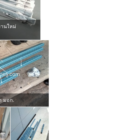
พานใหม่
่า มอก.