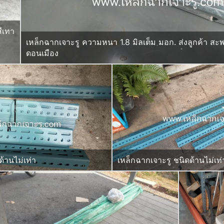
ีเทา
เหล็กฉากเจาะรู ความหนา 1.8 มิลเต็ม มอก. ส่งลูกค้า สะ
ดอนเมือง
้านไม่เท่า
เหล็กฉากเจาะรู ชนิดด้านไม่เท