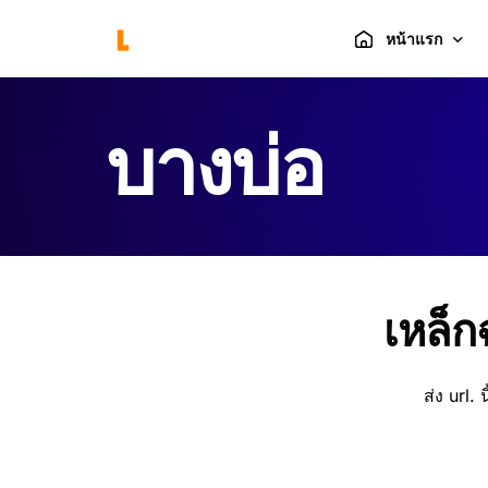
หน้าแรก
บางบ่อ
ร้านค้า
ตะกร้าสินค้า
แกลลอรี่
เหล็ก
ส่ง url. น