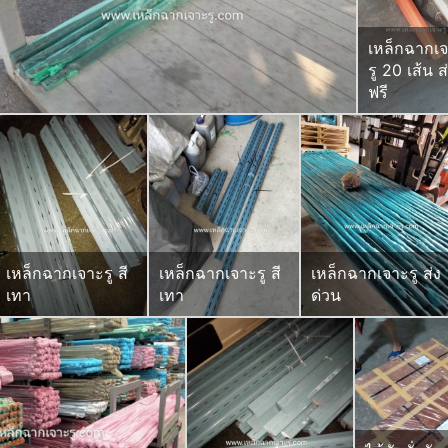
เหล็กฉากเ
รู 20 เส้น ส
ฟรี
เหล็กฉากเจาะรู สี
เหล็กฉากเจาะรู สี
เหล็กฉากเจาะรู ส่ง
เทา
เทา
ด่วน