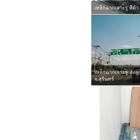
เหล็กฉากเจาะรู สีดำ
เหล็กฉากเจาะรู ส่งลู
จ.สุรินทร์