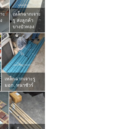
จาะ
เหล็กฉากเจาะ
่ง
รู ส่งลูกค้า
บางบัวทอง
เหล็กฉากเจาะรู
มอก. หนาชัวร์