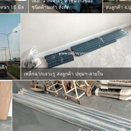
เหล็กฉากเจาะรู ทำชั้นวางของ
 หนา 1.6 มิล
ชนิดด้านเท่า สั่งตัด
ส่งลูกค้า จ.บ
กค้า
เหล็กฉากเจาะรู ส่งลูกค้า ปทุมฯ-สายใน