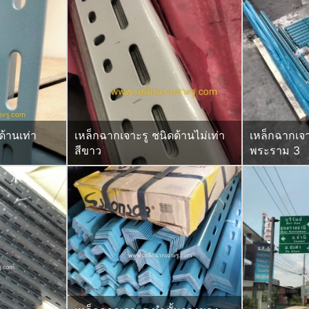
ด้านเท่า
เหล็กฉากเจาะรู ชนิดด้านไม่เท่า
เหล็กฉากเจา
สีขาว
พระราม 3