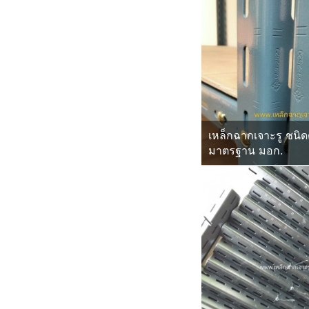
เหล็กฉากเจาะรู ชนิด
มาตรฐาน มอก.