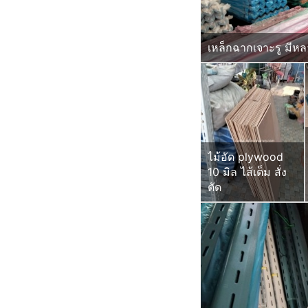
เหล็กฉากเจาะรู มีห
ไม้อัด plywood
10 มิล ไส้เต็ม สั่ง
ตัด