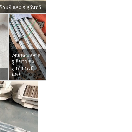
ุรีรัมย์ และ จ.สุรินทร์
เหล็กฉากเจาะ
รู สีขาว ส่ง
ลูกค้า นวมิ
นทร์