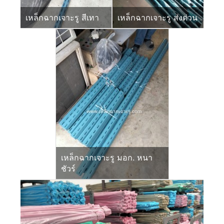
เหล็กฉากเจาะรู สีเทา
เหล็กฉากเจาะรู ส่งด่วน
เหล็กฉากเจาะรู มอก. หนา
ชัวร์