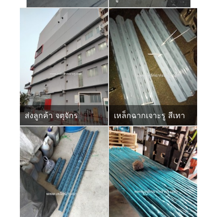
ส่งลูกค้า จตุจักร
เหล็กฉากเจาะรู สีเทา