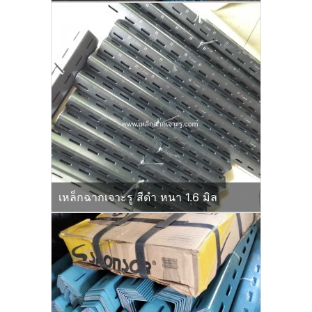
เหล็กฉากเจาะรู สีดำ หนา 1.6 มิล