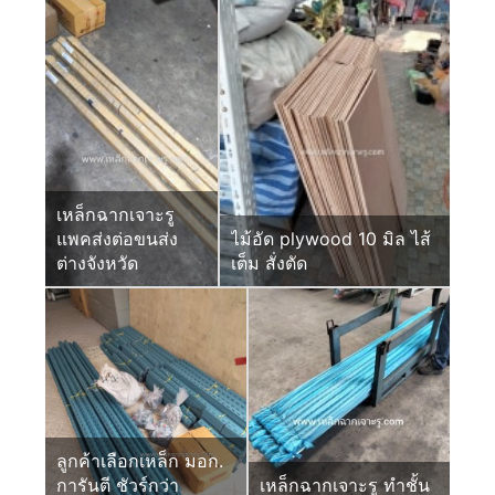
เหล็กฉากเจาะรู
แพคส่งต่อขนส่ง
ไม้อัด plywood 10 มิล ไส้
ต่างจังหวัด
เต็ม สั่งตัด
ลูกค้าเลือกเหล็ก มอก.
การันตี ชัวร์กว่า
เหล็กฉากเจาะรู ทำชั้น