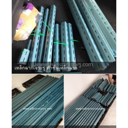
เหล็กฉากเจาะรู ทำชั้นเหล็กฉาก