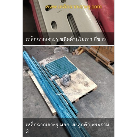
เหล็กฉากเจาะรู ชนิดด้านไม่เท่า สีขาว
เหล็กฉากเจาะรู มอก. ส่งลูกค้า พระราม
3