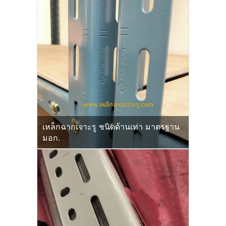
เหล็กฉากเจาะรู ชนิดด้านเท่า มาตรฐาน
มอก.