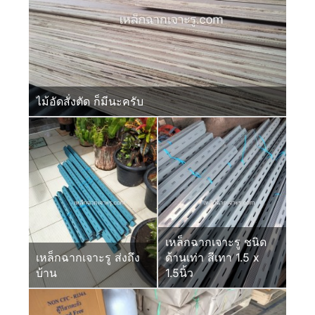
ไม้อัดสั่งตัด ก็มีนะครับ
เหล็กฉากเจาะรู ชนิด
เหล็กฉากเจาะรู ส่งถึง
ด้านเท่า สีเทา 1.5 x
บ้าน
1.5นิ้ว