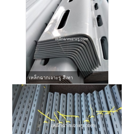
เหล็กฉากเจาะรู สีเทา