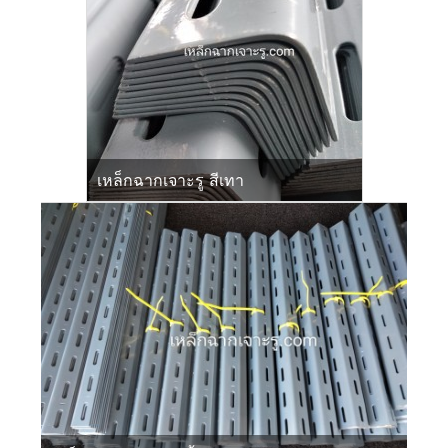
เหล็กฉากเจาะรู สีเทา