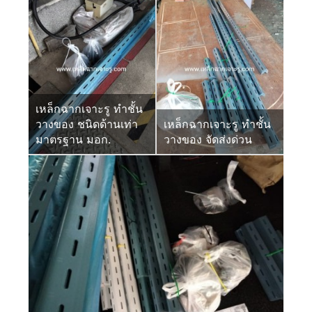
เหล็กฉากเจาะรู ทำชั้น
วางของ ชนิดด้านเท่า
เหล็กฉากเจาะรู ทำชั้น
มาตรฐาน มอก.
วางของ จัดส่งด่วน