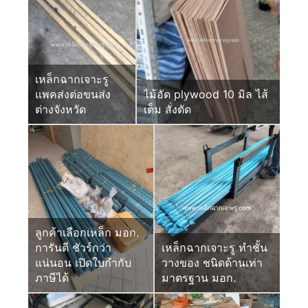
เหล็กฉากเจาะรู
แพคส่งต่อขนส่ง
ไม้อัด plywood 10 มิล ไส้
ต่างจังหวัด
เต็ม สั่งตัด
ลูกค้าเลือกเหล็ก มอก.
การันตี ชัวร์กว่า
เหล็กฉากเจาะรู ทำชั้น
แน่นอน เปิดใบกำกับ
วางของ ชนิดด้านเท่า
ภาษีได้
มาตรฐาน มอก.