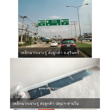
เหล็กฉากเจาะรู ส่งลูกค้า จ.สุรินทร์
เหล็กฉากเจาะรู ส่งลูกค้า ปทุมฯ-สายใน