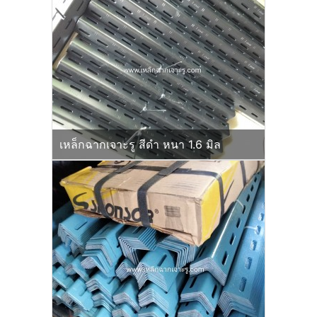
เหล็กฉากเจาะรู สีดำ หนา 1.6 มิล