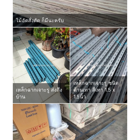
ไม้อัดสั่งตัด ก็มีนะครับ
เหล็กฉากเจาะรู ชนิด
เหล็กฉากเจาะรู ส่งถึง
ด้านเท่า สีเทา 1.5 x
บ้าน
1.5นิ้ว