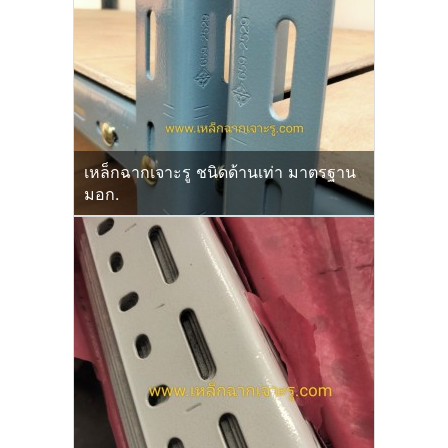
เหล็กฉากเจาะรู ชนิดด้านเท่า มาตรฐาน
มอก.