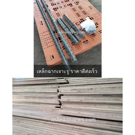
เหล็กฉากเจาะรู ราคาดีส่งเร็ว