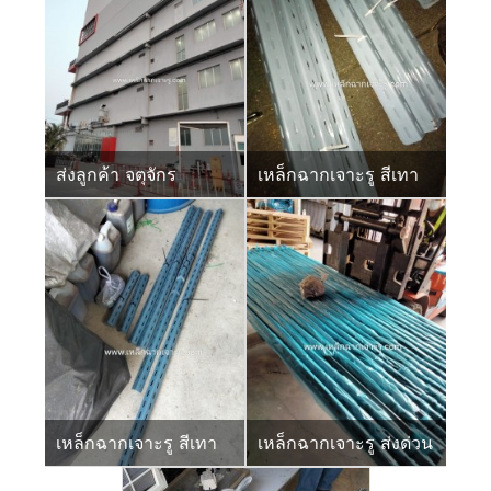
ส่งลูกค้า จตุจักร
เหล็กฉากเจาะรู สีเทา
เหล็กฉากเจาะรู สีเทา
เหล็กฉากเจาะรู ส่งด่วน