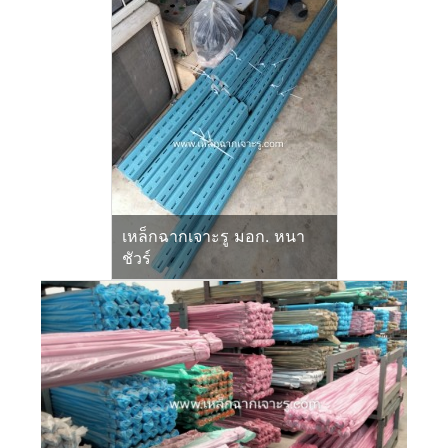
เหล็กฉากเจาะรู มอก. หนา
ชัวร์