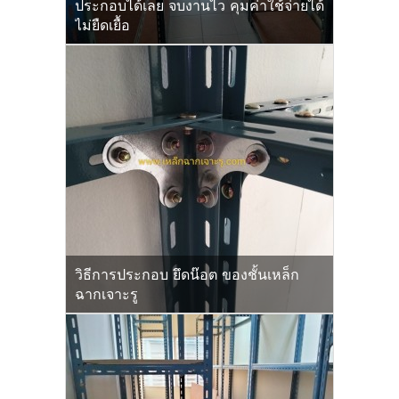
ประกอบได้เลย จบงานไว คุมค่าใช้จ่ายได้
ไม่ยืดเยื้อ
วิธีการประกอบ ยึดน๊อต ของชั้นเหล็ก
ฉากเจาะรู