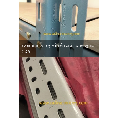
เหล็กฉากเจาะรู ชนิดด้านเท่า มาตรฐาน
มอก.