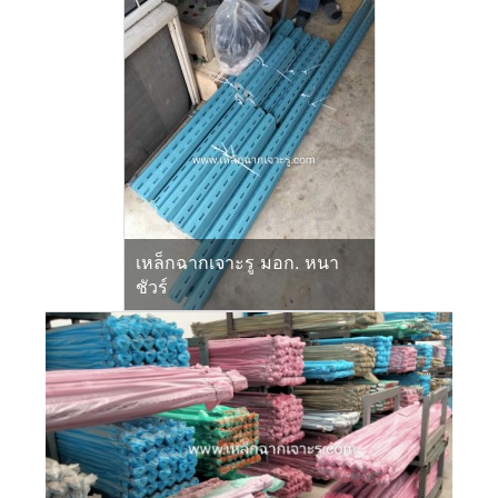
เหล็กฉากเจาะรู มอก. หนา
ชัวร์