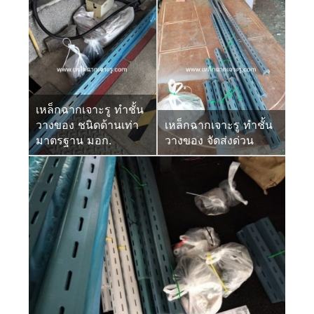
เหล็กฉากเจาะรู ทำชั้น
วางของ ชนิดด้านเท่า
เหล็กฉากเจาะรู ทำชั้น
มาตรฐาน มอก.
วางของ จัดส่งด่วน