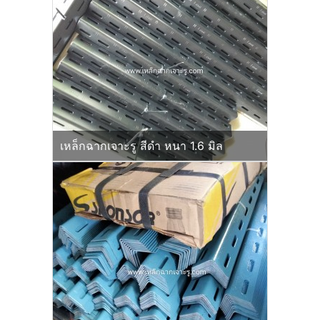
เหล็กฉากเจาะรู สีดำ หนา 1.6 มิล