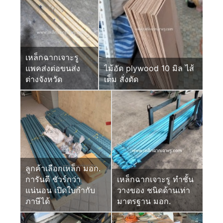
เหล็กฉากเจาะรู
แพคส่งต่อขนส่ง
ไม้อัด plywood 10 มิล ไส้
ต่างจังหวัด
เต็ม สั่งตัด
ลูกค้าเลือกเหล็ก มอก.
การันตี ชัวร์กว่า
เหล็กฉากเจาะรู ทำชั้น
แน่นอน เปิดใบกำกับ
วางของ ชนิดด้านเท่า
ภาษีได้
มาตรฐาน มอก.