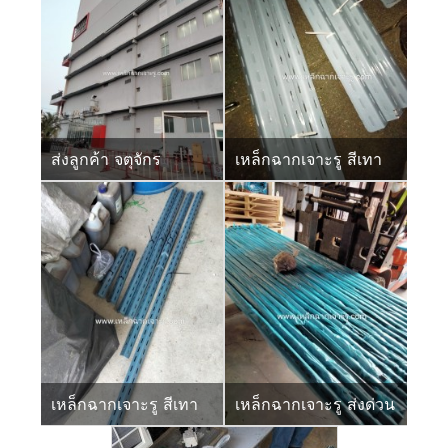
ส่งลูกค้า จตุจักร
เหล็กฉากเจาะรู สีเทา
เหล็กฉากเจาะรู สีเทา
เหล็กฉากเจาะรู ส่งด่วน