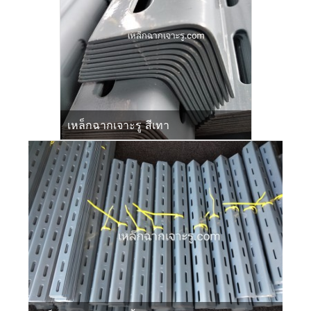
เหล็กฉากเจาะรู สีเทา