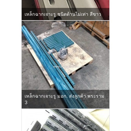
เหล็กฉากเจาะรู ชนิดด้านไม่เท่า สีขาว
เหล็กฉากเจาะรู มอก. ส่งลูกค้า พระราม
3