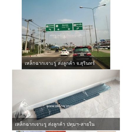
เหล็กฉากเจาะรู ส่งลูกค้า จ.สุรินทร์
เหล็กฉากเจาะรู ส่งลูกค้า ปทุมฯ-สายใน