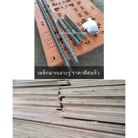
เหล็กฉากเจาะรู ราคาดีส่งเร็ว