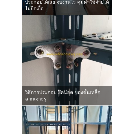
ประกอบได้เลย จบงานไว คุมค่าใช้จ่ายได้
ไม่ยืดเยื้อ
วิธีการประกอบ ยึดน๊อต ของชั้นเหล็ก
ฉากเจาะรู