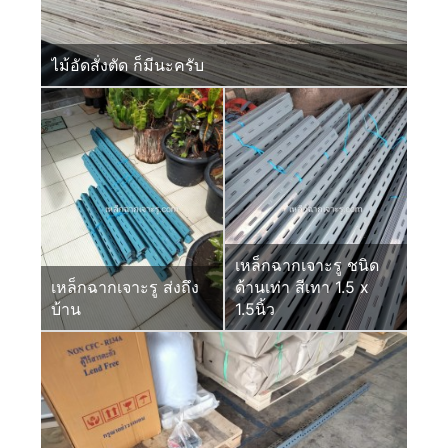
ไม้อัดสั่งตัด ก็มีนะครับ
เหล็กฉากเจาะรู ชนิด
เหล็กฉากเจาะรู ส่งถึง
ด้านเท่า สีเทา 1.5 x
บ้าน
1.5นิ้ว