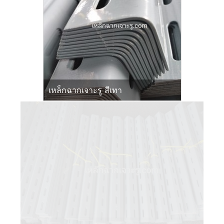
เหล็กฉากเจาะรู สีเทา