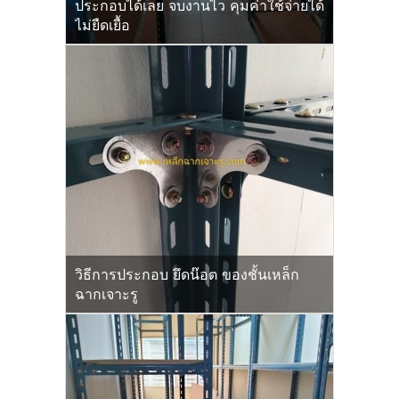
ประกอบได้เลย จบงานไว คุมค่าใช้จ่ายได้
ไม่ยืดเยื้อ
วิธีการประกอบ ยึดน๊อต ของชั้นเหล็ก
ฉากเจาะรู