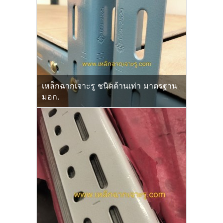
เหล็กฉากเจาะรู ชนิดด้านเท่า มาตรฐาน
มอก.