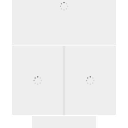
เหล็กฉากเจาะรู ความยาว 3 เมตร แบบไม่ตัด
เหล็กฉากเจาะรู สั่งมี
เหล็กฉากเจาะรู พร้อม
จำนวน ส่งทั่วประเทศ
ไม้อัด