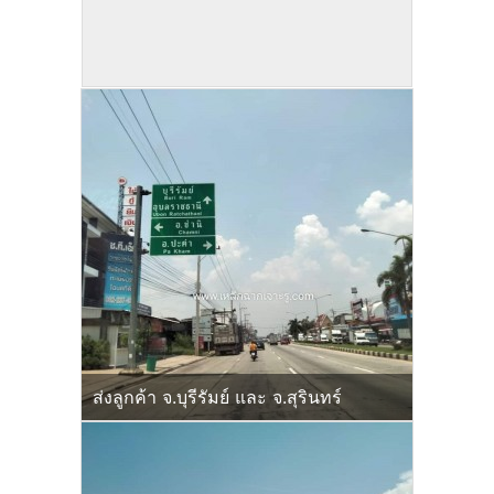
เหล็กฉากเจาะรู ทำชั้นวางของ ชนิดด้าน
เท่า สั่งตัด
ส่งลูกค้า จ.บุรีรัมย์ และ จ.สุรินทร์