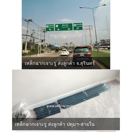
เหล็กฉากเจาะรู ส่งลูกค้า จ.สุรินทร์
เหล็กฉากเจาะรู ส่งลูกค้า ปทุมฯ-สายใน