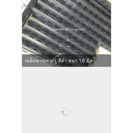
เหล็กฉากเจาะรู สีดำ หนา 1.6 มิล