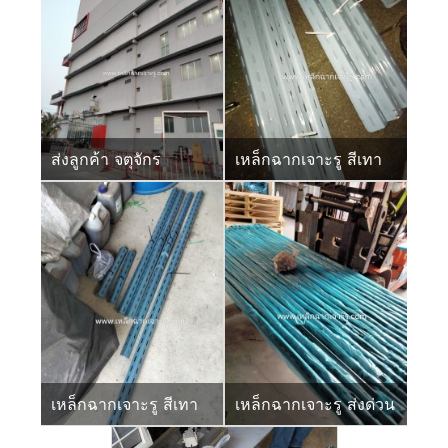
ส่งลูกค้า จตุจักร
เหล็กฉากเจาะรู สีเทา
เหล็กฉากเจาะรู สีเทา
เหล็กฉากเจาะรู ส่งด่วน