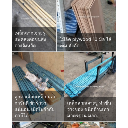
เหล็กฉากเจาะรู
แพคส่งต่อขนส่ง
ไม้อัด plywood 10 มิล ไส้
ต่างจังหวัด
เต็ม สั่งตัด
ลูกค้าเลือกเหล็ก มอก.
การันตี ชัวร์กว่า
เหล็กฉากเจาะรู ทำชั้น
แน่นอน เปิดใบกำกับ
วางของ ชนิดด้านเท่า
ภาษีได้
มาตรฐาน มอก.