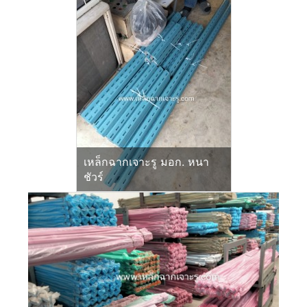
เหล็กฉากเจาะรู มอก. หนา
ชัวร์