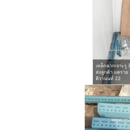
เหล็กฉากเจาะรู ส
ส่งลูกค้า แคราย
ติวานนท์ 22