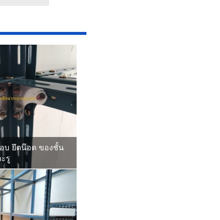
อบ ยึดน๊อต ของชั้น
ะรู