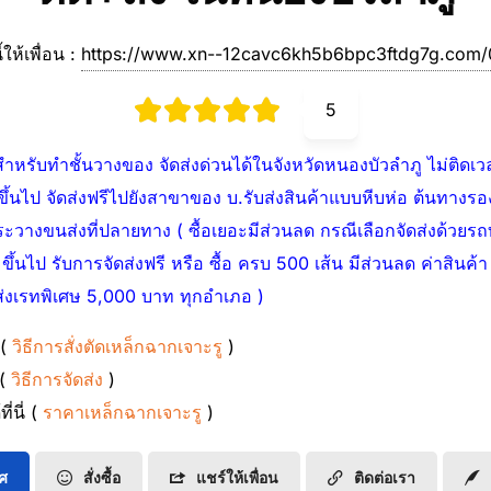
ี้ให้เพื่อน :
https://www.xn--12cavc6kh5b6bpc3ftdg7g.com
5
หรับทำชั้นวางของ จัดส่งด่วนได้ในจังหวัดหนองบัวลำภู ไม่ติดเวลา
นขึ้นไป จัดส่งฟรีไปยังสาขาของ บ.รับส่งสินค้าแบบหีบห่อ ต้นทาง
างขนส่งที่ปลายทาง ( ซื้อเยอะมีส่วนลด กรณีเลือกจัดส่งด้วยรถทางร
ึ้นไป รับการจัดส่งฟรี หรือ ซื้อ ครบ 500 เส้น มีส่วนลด ค่าสินค้า แล
ส่งเรทพิเศษ 5,000 บาท ทุกอำเภอ )
 (
วิธีการสั่งตัดเหล็กฉากเจาะรู
)
 (
วิธีการจัดส่ง
)
่นี่ (
ราคาเหล็กฉากเจาะรู
)
ทศ
สั่งซื้อ
แชร์ให้เพื่อน
ติดต่อเรา