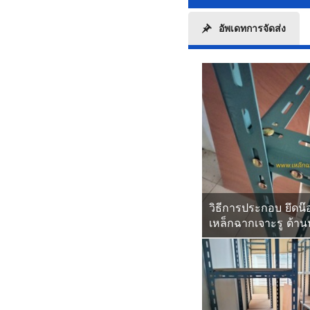
อัพเดทการจัดส่ง
วิธีการประกอบ ยึดน๊
เหล็กฉากเจาะรู ด้า