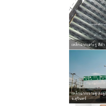
เหล็กฉากเจาะรู สีดำ
เหล็กฉากเจาะรู ส่งลู
จ.สุรินทร์