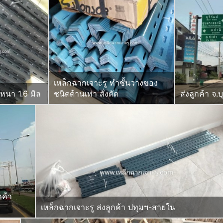
เหล็กฉากเจาะรู ทำชั้นวางของ
 หนา 1.6 มิล
ชนิดด้านเท่า สั่งตัด
ส่งลูกค้า จ.บ
กค้า
เหล็กฉากเจาะรู ส่งลูกค้า ปทุมฯ-สายใน