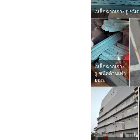
เหล็กฉากเจาะรู ชนิดด
เหล็กฉากเจาะ
รู ชนิดด้านเท่า
มอก.