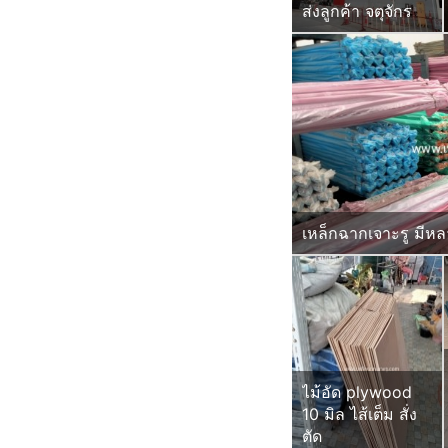
ส่งลูกค้า จตุจักร
เหล็กฉากเจาะรู มีห
ไม้อัด plywood
10 มิล ไส้เต็ม สั่ง
ตัด