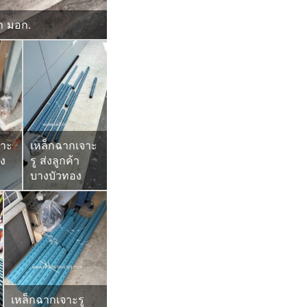
่า มอก.
จาะ
เหล็กฉากเจาะ
่ง
รู ส่งลูกค้า
บางบัวทอง
เหล็กฉากเจาะรู