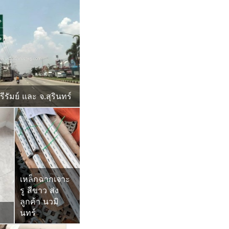
ุรีรัมย์ และ จ.สุรินทร์
เหล็กฉากเจาะ
รู สีขาว ส่ง
ลูกค้า นวมิ
นทร์