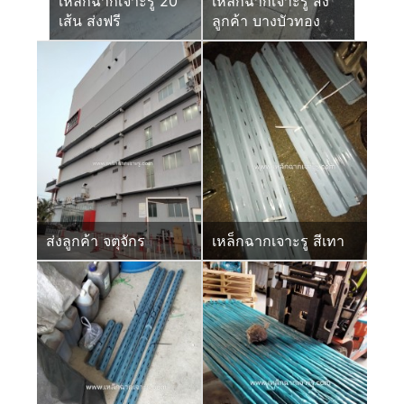
เหล็กฉากเจาะรู 20
เหล็กฉากเจาะรู ส่ง
เส้น ส่งฟรี
ลูกค้า บางบัวทอง
ส่งลูกค้า จตุจักร
เหล็กฉากเจาะรู สีเทา