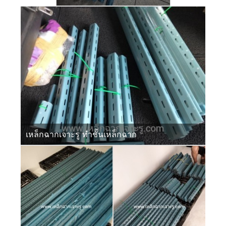
เหล็กฉากเจาะรู ทำชั้นเหล็กฉาก