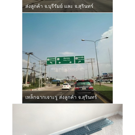
ส่งลูกค้า จ.บุรีรัมย์ และ จ.สุรินทร์
เหล็กฉากเจาะรู ส่งลูกค้า จ.สุรินทร์