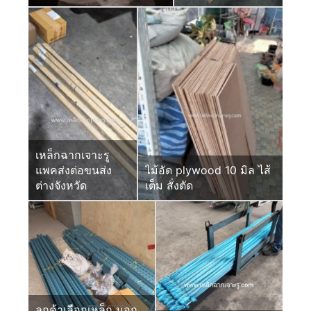
เหล็กฉากเจาะรู
แพคส่งต่อขนส่ง
ไม้อัด plywood 10 มิล ไส้
ต่างจังหวัด
เต็ม สั่งตัด
ลูกค้าเลือกเหล็ก มอก.