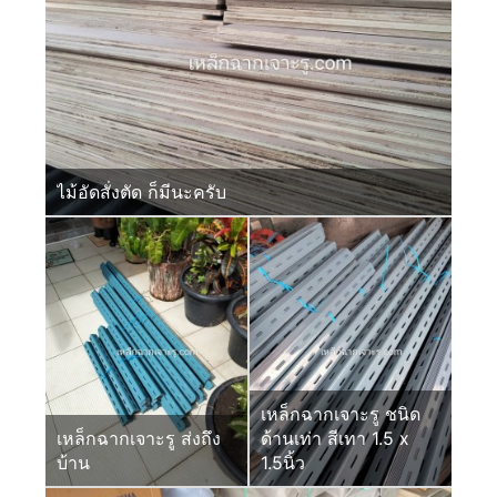
ไม้อัดสั่งตัด ก็มีนะครับ
เหล็กฉากเจาะรู ชนิด
เหล็กฉากเจาะรู ส่งถึง
ด้านเท่า สีเทา 1.5 x
บ้าน
1.5นิ้ว