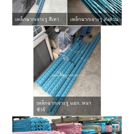
เหล็กฉากเจาะรู สีเทา
เหล็กฉากเจาะรู ส่งด่วน
เหล็กฉากเจาะรู มอก. หนา
ชัวร์