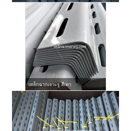
เหล็กฉากเจาะรู สีเทา