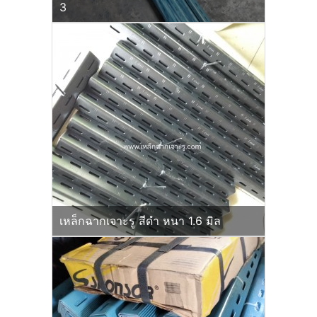
3
เหล็กฉากเจาะรู สีดำ หนา 1.6 มิล