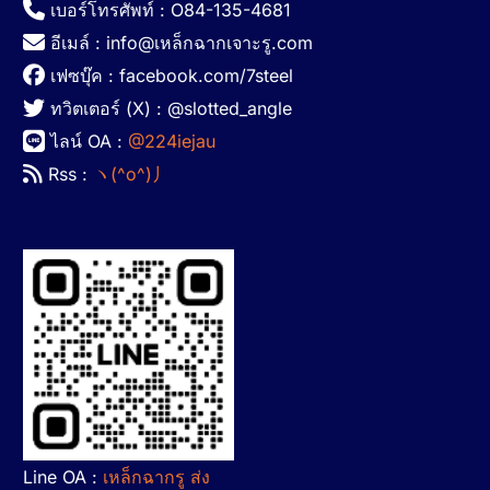
เบอร์โทรศัพท์ : O84-135-4681
อีเมล์ : info@เหล็กฉากเจาะรู.com
เฟซบุ๊ค : facebook.com/7steel
ทวิตเตอร์ (X) : @slotted_angle
ไลน์ OA :
@224iejau
Rss :
ヽ(^o^)丿
Line OA :
เหล็กฉากรู ส่ง